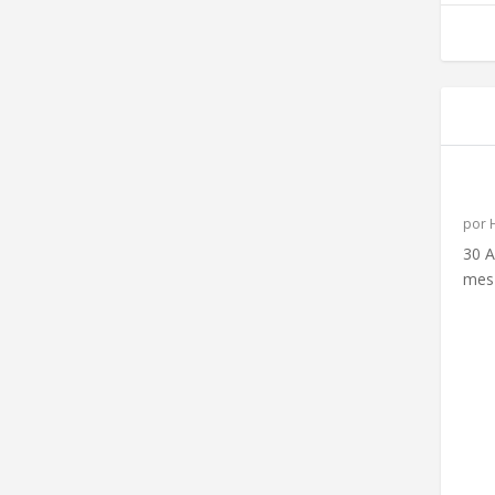
HA
30
CA
por
30 A
mes 