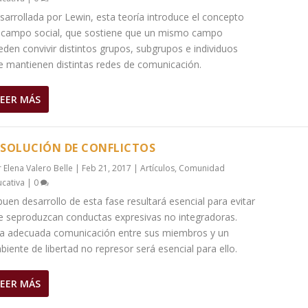
sarrollada por Lewin, esta teoría introduce el concepto
 campo social, que sostiene que un mismo campo
eden convivir distintos grupos, subgrupos e individuos
e mantienen distintas redes de comunicación.
LEER MÁS
ESOLUCIÓN DE CONFLICTOS
r
Elena Valero Belle
|
Feb 21, 2017
|
Artículos
,
Comunidad
cativa
|
0
buen desarrollo de esta fase resultará esencial para evitar
e seproduzcan conductas expresivas no integradoras.
a adecuada comunicación entre sus miembros y un
biente de libertad no represor será esencial para ello.
LEER MÁS