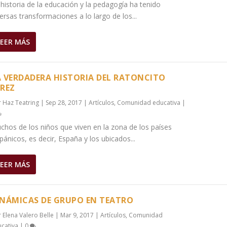
 historia de la educación y la pedagogía ha tenido
ersas transformaciones a lo largo de los...
LEER MÁS
A VERDADERA HISTORIA DEL RATONCITO
EREZ
r
Haz Teatring
|
Sep 28, 2017
|
Artículos
,
Comunidad educativa
|
chos de los niños que viven en la zona de los países
pánicos, es decir, España y los ubicados...
LEER MÁS
INÁMICAS DE GRUPO EN TEATRO
r
Elena Valero Belle
|
Mar 9, 2017
|
Artículos
,
Comunidad
cativa
|
0