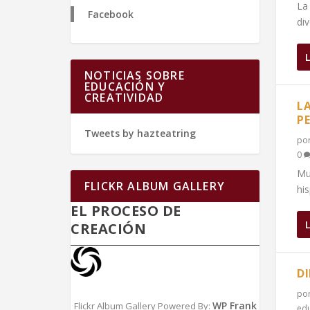
La
Facebook
div
NOTICIAS SOBRE
EDUCACIÓN Y
CREATIVIDAD
L
P
Tweets by hazteatring
po
0
Mu
FLICKR ALBUM GALLERY
his
EL PROCESO DE
CREACIÓN
D
po
WP Frank
Flickr Album Gallery Powered By:
edu