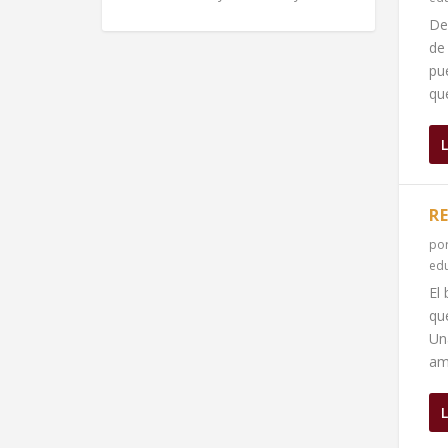
De
de
pu
qu
R
po
edu
El 
qu
Un
am