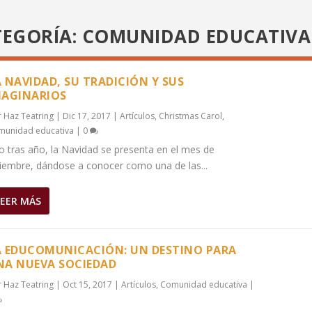
TEGORÍA: COMUNIDAD EDUCATIVA
 NAVIDAD, SU TRADICIÓN Y SUS
MAGINARIOS
r
Haz Teatring
|
Dic 17, 2017
|
Artículos
,
Christmas Carol
,
munidad educativa
|
0
o tras año, la Navidad se presenta en el mes de
ciembre, dándose a conocer como una de las...
LEER MÁS
A EDUCOMUNICACIÓN: UN DESTINO PARA
NA NUEVA SOCIEDAD
r
Haz Teatring
|
Oct 15, 2017
|
Artículos
,
Comunidad educativa
|