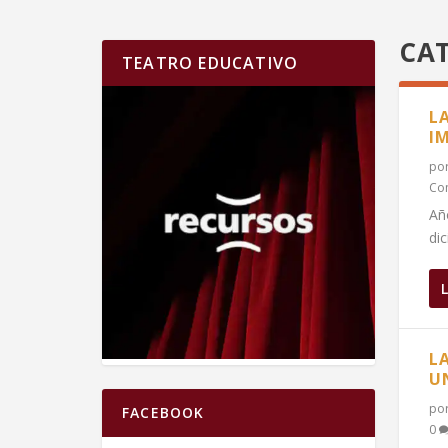
CA
TEATRO EDUCATIVO
LA
I
po
Co
Añ
di
L
U
po
FACEBOOK
0