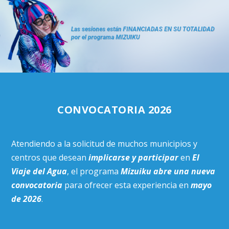
CONVOCATORIA 2026
Atendiendo a la solicitud de muchos municipios y
centros que desean
implicarse y participar
en
El
Viaje del Agua
, el programa
Mizuiku abre una nueva
convocatoria
para ofrecer esta experiencia en
mayo
de 2026
.